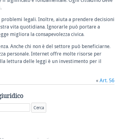
e il significato è fondamentale. Ogni cittadino deve
.
 problemi legali. Inoltre, aiuta a prendere decisioni
ostra vita quotidiana. Ignorarle può portare a
legge migliora la consapevolezza civica.
enza. Anche chi non è del settore può beneficiarne.
zza personale. Internet offre molte risorse per
la lettura delle leggi è un investimento per il
«
Art. 56
giuridico