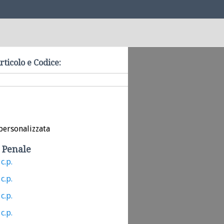
rticolo e Codice:
personalizzata
 Penale
c.p.
c.p.
c.p.
c.p.