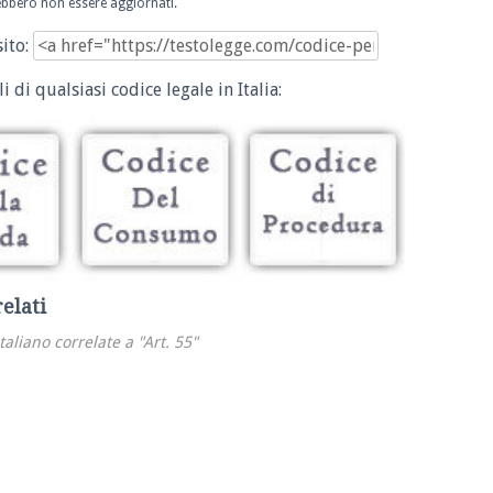
trebbero non essere aggiornati.
sito:
i di qualsiasi codice legale in Italia:
relati
italiano correlate a "Art. 55"