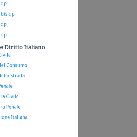
c.p.
bis c.p.
c.p.
c.p.
e Diritto Italiano
ivile
del Consumo
ella Strada
Penale
ra Civile
ra Penale
ione Italiana