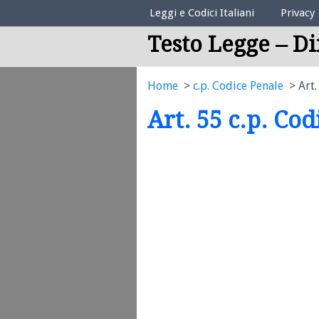
Elenco Codici Legali
Leggi e Codici Italiani
Privacy
Testo Legge – Di
Home
c.p. Codice Penale
Art.
Art. 55 c.p. Co