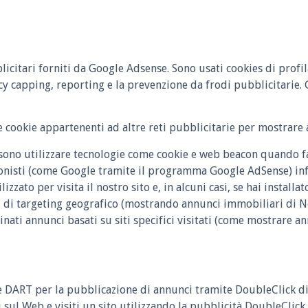
icitari forniti da Google Adsense. Sono usati cookies di profil
cy capping, reporting e la prevenzione da frodi pubblicitarie
e cookie appartenenti ad altre reti pubblicitarie per mostrare 
ssono utilizzare tecnologie come cookie e web beacon quando fa
ionisti (come Google tramite il programma Google AdSense) info
tilizzato per visita il nostro sito e, in alcuni casi, se hai install
i di targeting geografico (mostrando annunci immobiliari di 
ti annunci basati su siti specifici visitati (come mostrare a
e DART per la pubblicazione di annunci tramite DoubleClick di
ul Web e visiti un sito utilizzando la pubblicità DoubleClick 