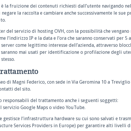
è la fruizione dei contenuti richiesti dall’utente navigando ne
di negare la raccolta e cambiare anche successivamente le sue p
to.
ter del servizio di hosting OVH, con la possibilità che vengano r
ome l’indirizzo IP e la data e l’ora che saranno conservati per 5 
l server come legittimo interesse dell’azienda, attraverso blocc
 saranno mai usati per identificazione o profilazione degli ut
 stesso.
 trattamento
seo di Magni Federico, con sede in Via Geromina 10 a Treviglio 
ntatti del sito.
o responsabili del trattamento anche i seguenti soggetti:
il servizio Google Maps o video YouTube.
he gestisce l’infrastruttura hardware su cui sono salvati e trasme
cture Services Providers in Europe) per garantire alti livelli di