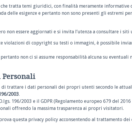
 che tratta temi giuridici, con finalità meramente informative 
nda delle esigenze e pertanto non sono presenti gli estremi pe
ero non essere aggiornati e si invita l’utenza a consultare i siti 
e violazioni di copyright su testi o immagini, è possibile invia
è”, pertanto non ci si assume responsabilità alcuna su eventual
 Personali
o di trattare i dati personali dei propri utenti secondo le attua
196/2003
.
l D.lgs. 196/2003 e il GDPR (Regolamento europeo 679 del 2016 
sonali offrendo la massima trasparenza ai propri visitatori.
pprova questa privacy policy acconsentendo al trattamento dei d