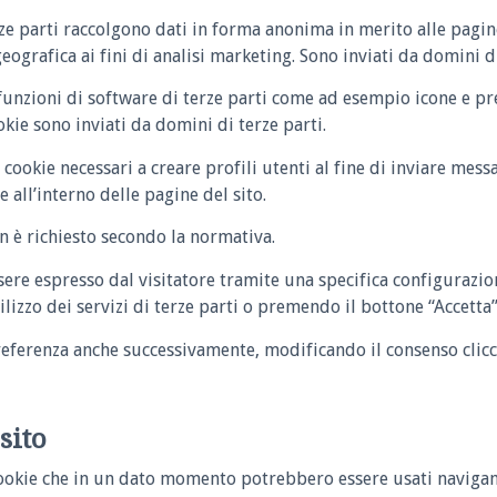
terze parti raccolgono dati in forma anonima in merito alle pagi
eografica ai fini di analisi marketing. Sono inviati da domini di
 funzioni di software di terze parti come ad esempio icone e pr
okie sono inviati da domini di terze parti.
 cookie necessari a creare profili utenti al fine di inviare messa
 all’interno delle pagine del sito.
on è richiesto secondo la normativa.
ssere espresso dal visitatore tramite una specifica configuraz
lizzo dei servizi di terze parti o premendo il bottone “Accetta”
referenza anche successivamente, modificando il consenso clic
sito
 cookie che in un dato momento potrebbero essere usati navigan