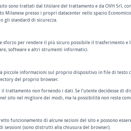
l sito sono trattati dal titolare del trattamento e da OVH Srl, co
to Milanese presso i propri datacenter nello spazio Economic
 gli standard di sicurezza.
e sforzo per rendere il più sicuro possibile il trasferimento e l
re, software e altri strumenti informatici.
rà piccole informazioni sul proprio dispositivo in file di testo 
rectory del proprio browser.
re il trattamento non fornendo i dati. Se l’utente decidesse di d
nel sito nel migliore dei modi, ma la possibilità non resta co
orretto funzionamento di alcune sezioni del sito e possono esse
i sessioni (sono distrutti alla chiusura del browser).