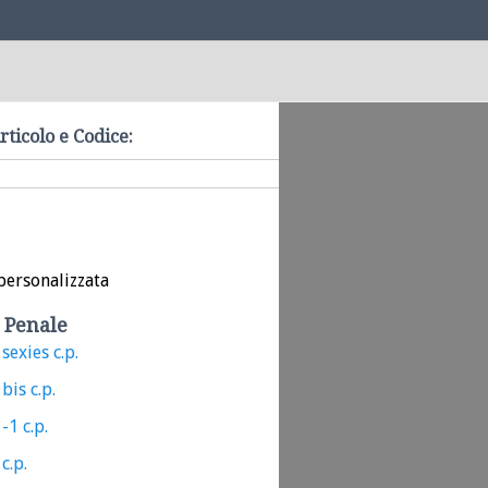
rticolo e Codice:
personalizzata
 Penale
sexies c.p.
bis c.p.
-1 c.p.
c.p.