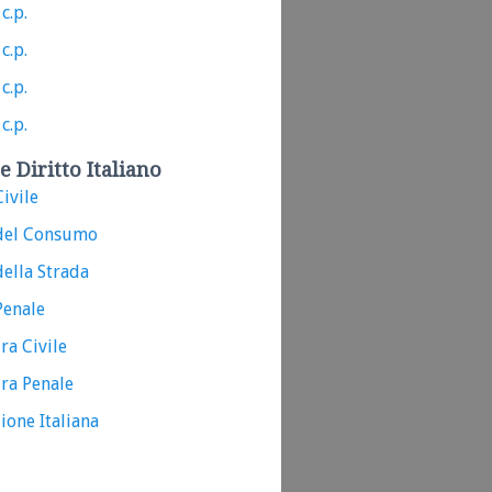
c.p.
c.p.
c.p.
c.p.
e Diritto Italiano
ivile
del Consumo
ella Strada
Penale
ra Civile
ra Penale
ione Italiana