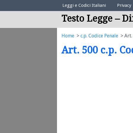
Elenco Codici Legali
Leggi e Codici Italiani
Privacy
Testo Legge – Di
Home
c.p. Codice Penale
Art.
Art. 500 c.p. C