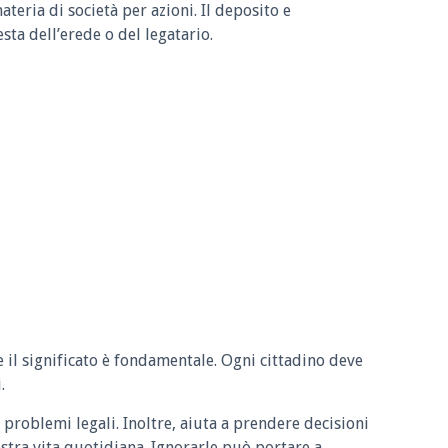
teria di società per azioni. Il deposito e
esta dell’erede o del legatario.
e il significato è fondamentale. Ogni cittadino deve
.
 problemi legali. Inoltre, aiuta a prendere decisioni
ostra vita quotidiana. Ignorarle può portare a