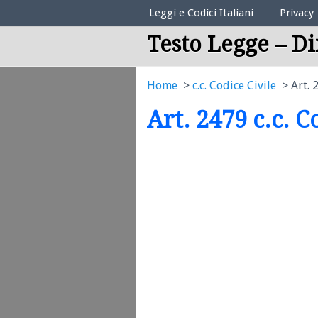
Elenco Codici Legali
Leggi e Codici Italiani
Privacy
Testo Legge – Di
Home
c.c. Codice Civile
Art. 
Art. 2479 c.c. C