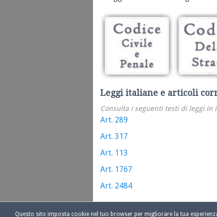
Leggi italiane e articoli cor
Consulta i seguenti testi di leggi in 
Art. 289
Art. 317
Art. 113
Art. 1767
Art. 2484
Questo sito imposta cookie nel tuo browser per migliorare la tua esperien