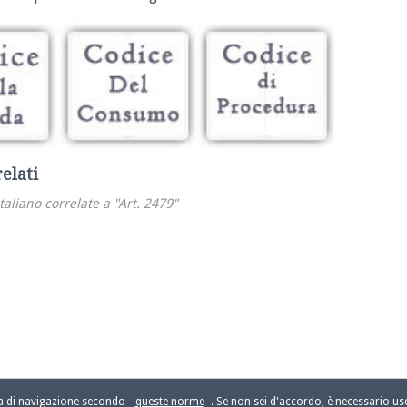
relati
italiano correlate a "Art. 2479"
za di navigazione secondo
queste norme
. Se non sei d'accordo, è necessario usc