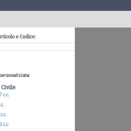
rticolo e Codice:
personalizzata
 Civile
 c.c.
.c.
c.c.
 c.c.