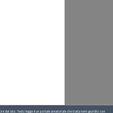
ire dal sito. Testo legge è un portale amatoriale che tratta temi giuridici con