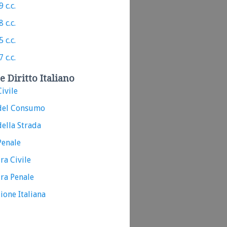
 c.c.
 c.c.
 c.c.
 c.c.
e Diritto Italiano
ivile
del Consumo
ella Strada
Penale
ra Civile
ra Penale
ione Italiana