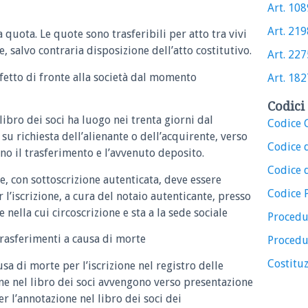
Art. 1089
Art. 2198
quota. Le quote sono trasferibili per atto tra vivi
, salvo contraria disposizione dell’atto costitutivo.
Art. 2275
ffetto di fronte alla società dal momento
Art. 1827
Codici 
 libro dei soci ha luogo nei trenta giorni dal
Codice C
u richiesta dell’alienante o dell’acquirente, verso
Codice 
tino il trasferimento e l’avvenuto deposito.
Codice d
e, con sottoscrizione autenticata, deve essere
Codice 
 l’iscrizione, a cura del notaio autenticante, presso
e nella cui circoscrizione e sta a la sede sociale
Procedu
trasferimenti a causa di morte
Procedu
Costituz
usa di morte per l’iscrizione nel registro delle
ne nel libro dei soci avvengono verso presentazione
r l’annotazione nel libro dei soci dei