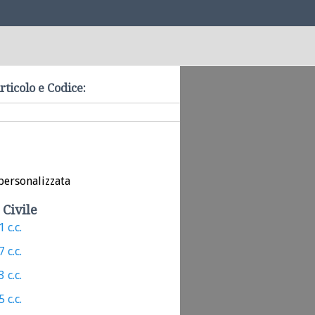
rticolo e Codice:
personalizzata
 Civile
 c.c.
 c.c.
 c.c.
 c.c.