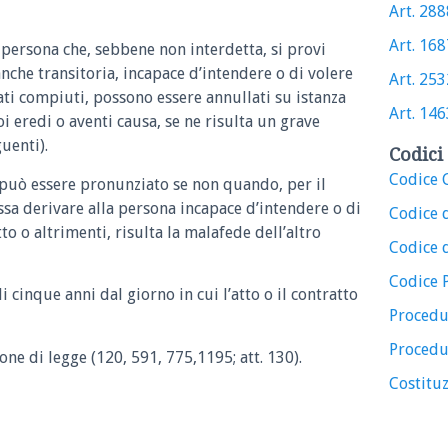
Art. 2888
Art. 1687
 persona che, sebbene non interdetta, si provi
anche transitoria, incapace d’intendere o di volere
Art. 2532
ati compiuti, possono essere annullati su istanza
Art. 1463
 eredi o aventi causa, se ne risulta un grave
uenti).
Codici 
Codice C
 può essere pronunziato se non quando, per il
ssa derivare alla persona incapace d’intendere o di
Codice 
to o altrimenti, risulta la malafede dell’altro
Codice d
Codice 
i cinque anni dal giorno in cui l’atto o il contratto
Procedu
Procedu
one di legge (120, 591, 775,1195; att. 130).
Costituz