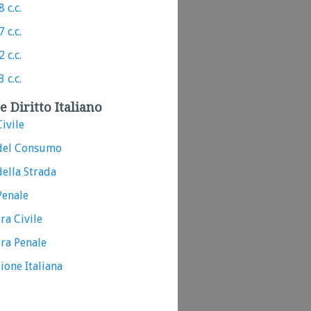
 c.c.
 c.c.
 c.c.
 c.c.
e Diritto Italiano
ivile
del Consumo
ella Strada
Penale
ra Civile
ra Penale
ione Italiana