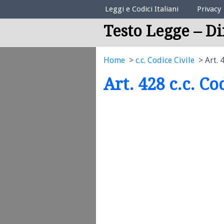
Elenco Codici Legali
Leggi e Codici Italiani
Privacy
Testo Legge – Di
Home
c.c. Codice Civile
Art. 
Art. 428 c.c. Co