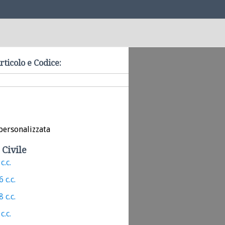
rticolo e Codice:
personalizzata
 Civile
c.c.
 c.c.
 c.c.
c.c.