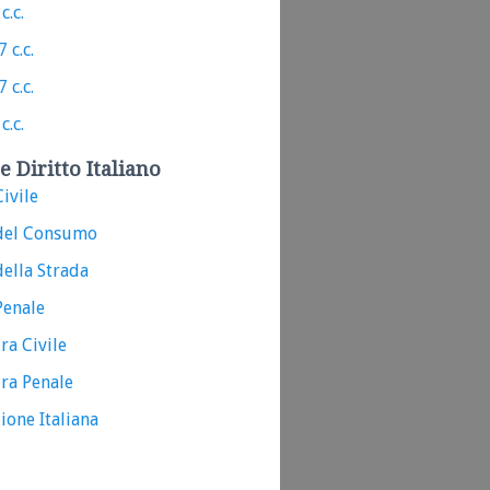
c.c.
 c.c.
 c.c.
c.c.
e Diritto Italiano
ivile
del Consumo
ella Strada
Penale
ra Civile
ra Penale
ione Italiana