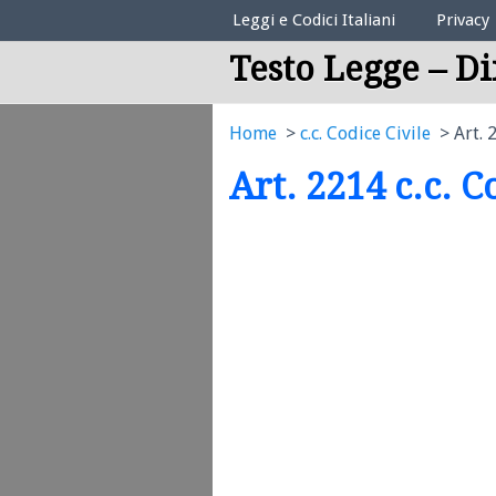
Elenco Codici Legali
Leggi e Codici Italiani
Privacy
Testo Legge – Di
Home
c.c. Codice Civile
Art. 
Art. 2214 c.c. C