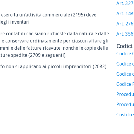
Art. 327 
Art. 1487
 esercita un’attività commerciale (2195) deve
degli inventari.
Art. 2767
ure contabili che siano richieste dalla natura e dalle
Art. 356 
) e conservare ordinatamente per ciascun affare gli
Codici 
rammi e delle fatture ricevute, nonché le copie delle
Codice C
tture spedite (2709 e seguenti).
Codice 
fo non si applicano ai piccoli imprenditori (2083).
Codice d
Codice 
Procedu
Procedu
Costituz