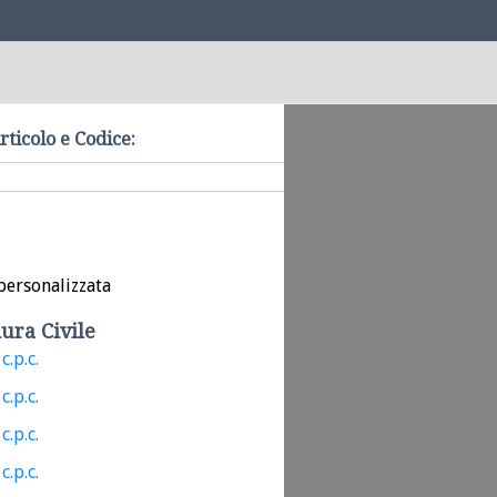
rticolo e Codice:
personalizzata
ura Civile
c.p.c.
c.p.c.
c.p.c.
c.p.c.