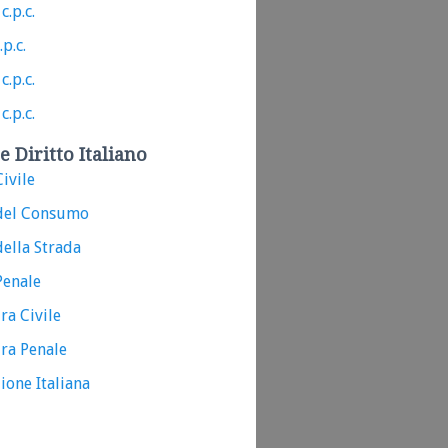
c.p.c.
.p.c.
c.p.c.
c.p.c.
e Diritto Italiano
ivile
del Consumo
ella Strada
Penale
ra Civile
ra Penale
ione Italiana