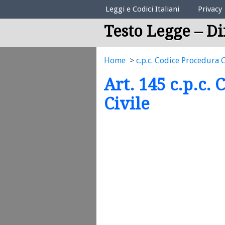
Elenco Codici Legali
Leggi e Codici Italiani
Privacy
Testo Legge – Di
Home
c.p.c. Codice Procedura C
Art. 145 c.p.c.
Civile