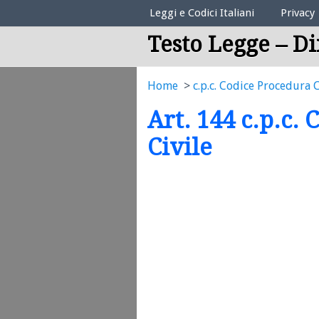
Elenco Codici Legali
Leggi e Codici Italiani
Privacy
Testo Legge – Di
Home
c.p.c. Codice Procedura C
Art. 144 c.p.c.
Civile