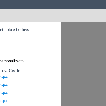
rticolo e Codice:
personalizzata
ura Civile
c.p.c.
c.p.c.
c.p.c.
c.p.c.