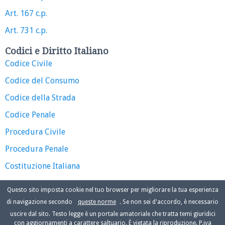
Art. 167 c.p.
Art. 731 c.p.
Codici e Diritto Italiano
Codice Civile
Codice del Consumo
Codice della Strada
Codice Penale
Procedura Civile
Procedura Penale
Costituzione Italiana
Questo sito imposta cookie nel tuo browser per migliorare la tua esperienza
di navigazione secondo
queste norme
. Se non sei d'accordo, è necessario
uscire dal sito. Testo legge è un portale amatoriale che tratta temi giuridici
con aggiornamenti a carattere saltuario. È vietata la riproduzione. P.iva