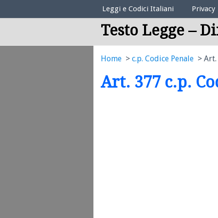
Elenco Codici Legali
Leggi e Codici Italiani
Privacy
Testo Legge – Di
Home
c.p. Codice Penale
Art.
Art. 377 c.p. C