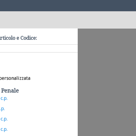
rticolo e Codice:
personalizzata
 Penale
c.p.
.p.
c.p.
c.p.