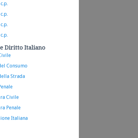
c.p.
c.p.
c.p.
c.p.
e Diritto Italiano
ivile
del Consumo
ella Strada
Penale
ra Civile
ra Penale
ione Italiana