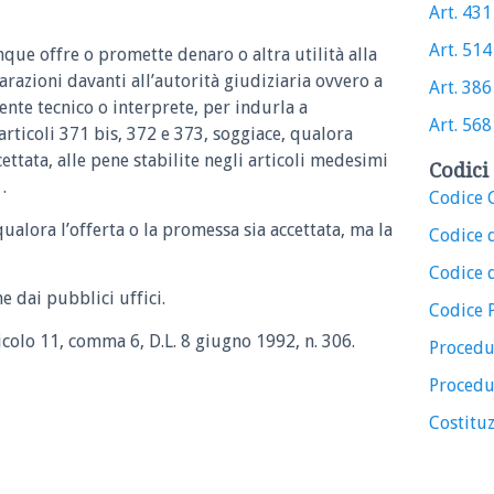
Art. 431 
Art. 514 
que offre o promette denaro o altra utilità alla
razioni davanti all’autorità giudiziaria ovvero a
Art. 386 
lente tecnico o interprete, per indurla a
Art. 568 
articoli 371 bis, 372 e 373, soggiace, qualora
cettata, alle pene stabilite negli articoli medesimi
Codici 
.
Codice C
qualora l’offerta o la promessa sia accettata, ma la
Codice 
Codice d
e dai pubblici uffici.
Codice 
icolo 11, comma 6, D.L. 8 giugno 1992, n. 306.
Procedu
Procedu
Costituz