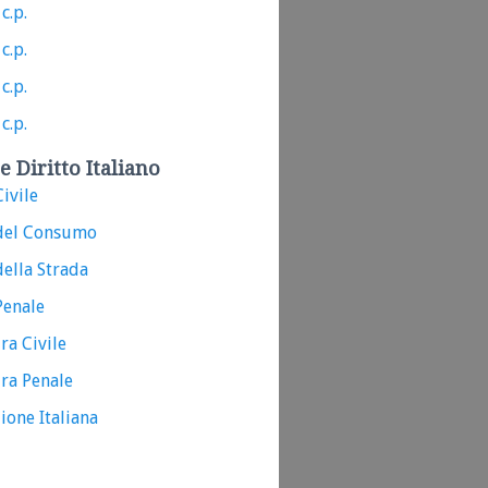
c.p.
c.p.
c.p.
c.p.
e Diritto Italiano
ivile
del Consumo
ella Strada
Penale
ra Civile
ra Penale
ione Italiana