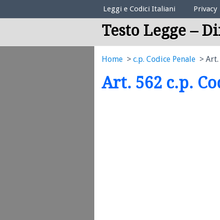
Elenco Codici Legali
Leggi e Codici Italiani
Privacy
Testo Legge – Di
Home
c.p. Codice Penale
Art.
Art. 562 c.p. C