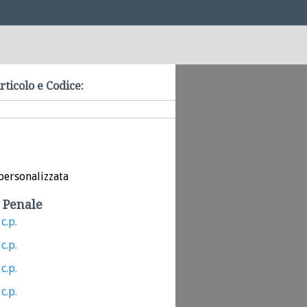
rticolo e Codice:
personalizzata
 Penale
c.p.
c.p.
c.p.
c.p.