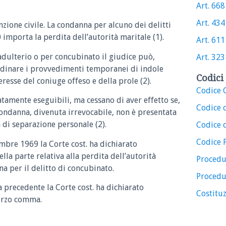
Art. 668 
Art. 434 
nzione civile. La condanna per alcuno dei delitti
 importa la perdita dell’autorità maritale (1).
Art. 611 
adulterio o per concubinato il giudice può,
Art. 323 
ordinare i provvedimenti temporanei di indole
Codici 
teresse del coniuge offeso e della prole (2).
Codice C
amente eseguibili, ma cessano di aver effetto se,
Codice 
condanna, divenuta irrevocabile, non è presentata
 di separazione personale (2).
Codice d
Codice 
embre 1969 la Corte cost. ha dichiarato
lla parte relativa alla perdita dell’autorità
Procedu
a per il delitto di concubinato.
Procedu
ta precedente la Corte cost. ha dichiarato
Costituz
terzo comma.