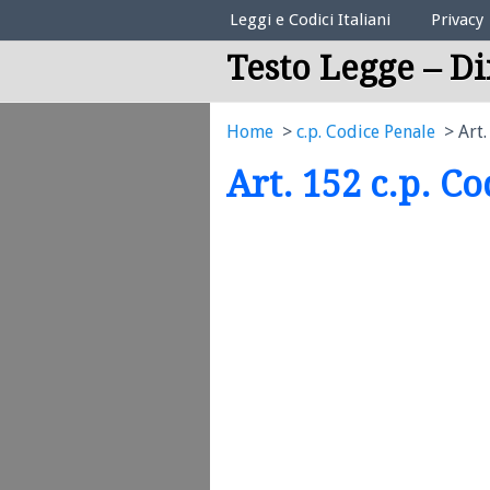
Elenco Codici Legali
Leggi e Codici Italiani
Privacy
Testo Legge – Di
Home
c.p. Codice Penale
Art.
Art. 152 c.p. C