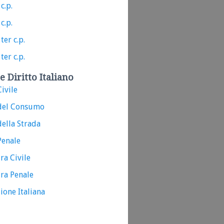
c.p.
c.p.
ter c.p.
ter c.p.
e Diritto Italiano
ivile
del Consumo
ella Strada
Penale
ra Civile
ra Penale
ione Italiana