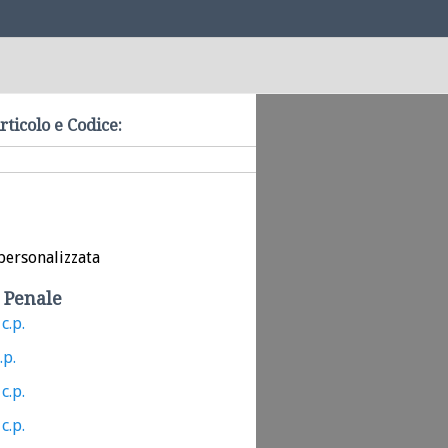
rticolo e Codice:
personalizzata
 Penale
c.p.
.p.
c.p.
c.p.