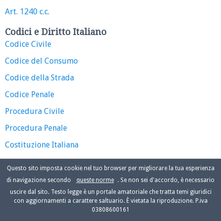
Art. 1240 c.c.
Codici e Diritto Italiano
Codice Civile
Codice del Consumo
Codice della Strada
Codice Penale
Procedura Civile
Procedura Penale
Costituzione Italiana
Questo sito imposta cookie nel tuo browser per migliorare la tua esperienza
di navigazione secondo
queste norme
. Se non sei d'accordo, è necessario
uscire dal sito. Testo legge è un portale amatoriale che tratta temi giuridici
con aggiornamenti a carattere saltuario. È vietata la riproduzione. P.iva
03808600161