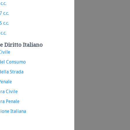
c.c.
 c.c.
 c.c.
c.c.
e Diritto Italiano
ivile
del Consumo
ella Strada
Penale
ra Civile
ra Penale
ione Italiana