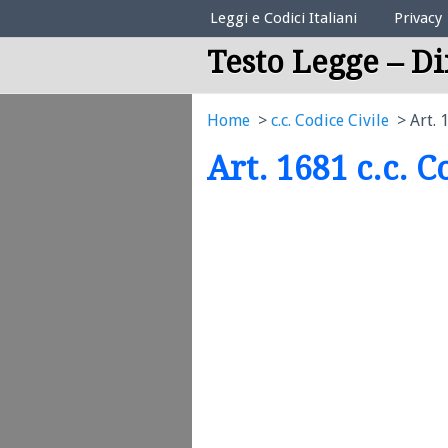
Elenco Codici Legali
Leggi e Codici Italiani
Privacy
Testo Legge – Di
Home
c.c. Codice Civile
Art. 
Art. 1681 c.c. C