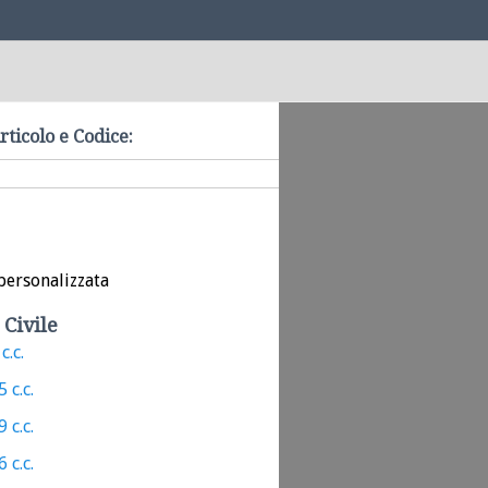
rticolo e Codice:
personalizzata
 Civile
c.c.
 c.c.
 c.c.
 c.c.