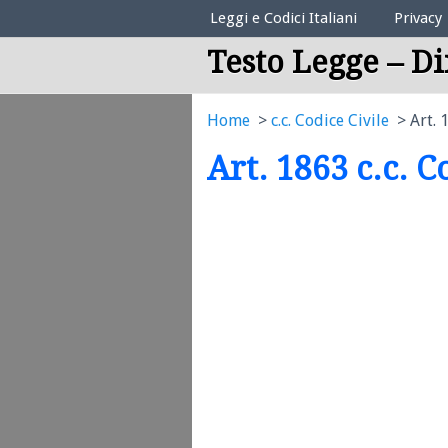
Elenco Codici Legali
Leggi e Codici Italiani
Privacy
Testo Legge – Di
Home
c.c. Codice Civile
Art. 
Art. 1863 c.c. C