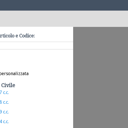
rticolo e Codice:
personalizzata
 Civile
 c.c.
 c.c.
 c.c.
 c.c.