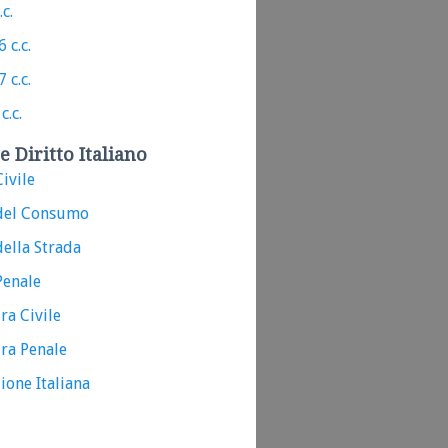
.c.
 c.c.
 c.c.
c.c.
e Diritto Italiano
ivile
del Consumo
ella Strada
Penale
ra Civile
ra Penale
ione Italiana