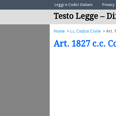
Elenco Codici Legali
Leggi e Codici Italiani
Privacy
Testo Legge – Di
Home
c.c. Codice Civile
Art. 
Art. 1827 c.c. C