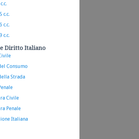
c.c.
 c.c.
 c.c.
 c.c.
e Diritto Italiano
ivile
del Consumo
ella Strada
Penale
ra Civile
ra Penale
ione Italiana