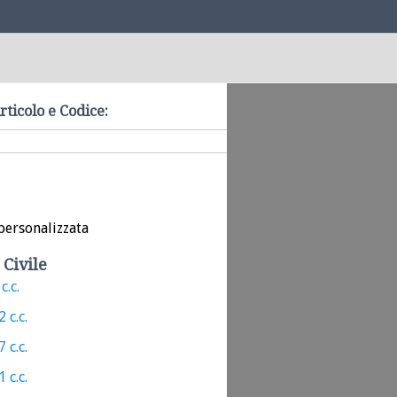
rticolo e Codice:
personalizzata
 Civile
c.c.
 c.c.
 c.c.
 c.c.