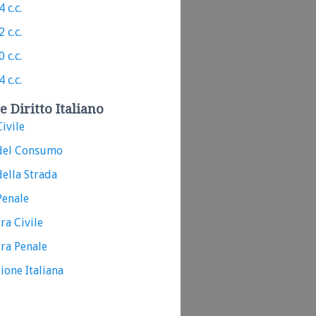
 c.c.
 c.c.
 c.c.
 c.c.
e Diritto Italiano
ivile
del Consumo
ella Strada
Penale
ra Civile
ra Penale
ione Italiana