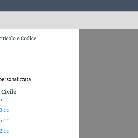
rticolo e Codice:
personalizzata
 Civile
 c.c.
 c.c.
 c.c.
 c.c.