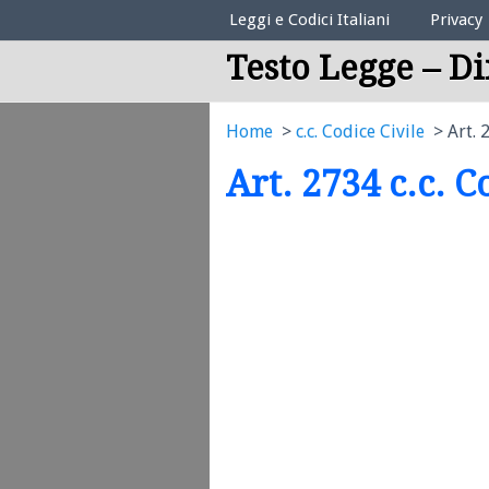
Elenco Codici Legali
Leggi e Codici Italiani
Privacy
Testo Legge – Di
Home
c.c. Codice Civile
Art. 
Art. 2734 c.c. C