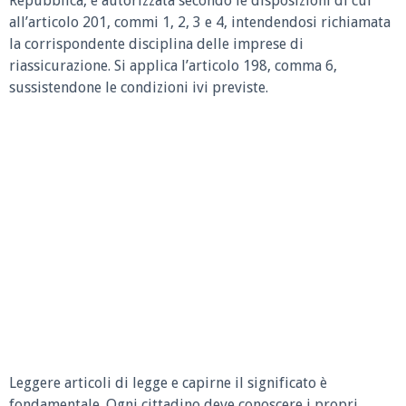
Repubblica, è autorizzata secondo le disposizioni di cui
all’articolo 201, commi 1, 2, 3 e 4, intendendosi richiamata
la corrispondente disciplina delle imprese di
riassicurazione. Si applica l’articolo 198, comma 6,
sussistendone le condizioni ivi previste.
Leggere articoli di legge e capirne il significato è
fondamentale. Ogni cittadino deve conoscere i propri