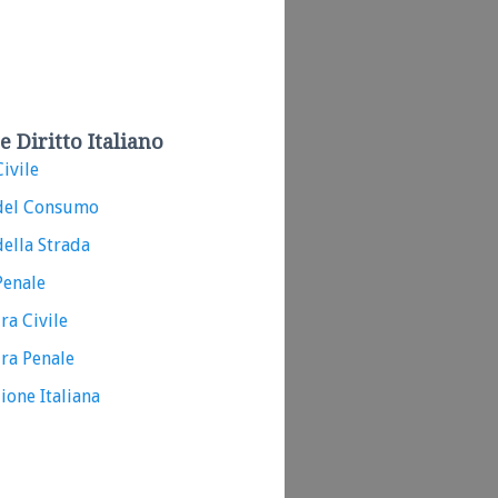
e Diritto Italiano
ivile
del Consumo
ella Strada
Penale
ra Civile
ra Penale
ione Italiana