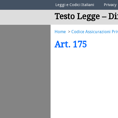
Elenco Codici Legali
Leggi e Codici Italiani
Privacy
Testo Legge – Di
Home
Codice Assicurazioni Pri
Art. 175