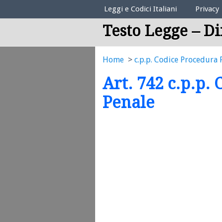
Elenco Codici Legali
Leggi e Codici Italiani
Privacy
Testo Legge – Di
Home
c.p.p. Codice Procedura 
Art. 742 c.p.p.
Penale