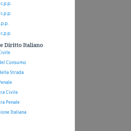
c.p.p.
c.p.p.
.p.p.
c.p.p.
e Diritto Italiano
ivile
del Consumo
ella Strada
Penale
ra Civile
ra Penale
ione Italiana