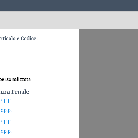
rticolo e Codice:
personalizzata
ura Penale
c.p.p.
c.p.p.
c.p.p.
c.p.p.