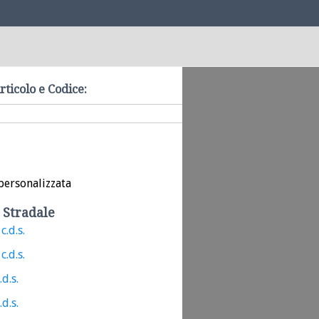
rticolo e Codice:
personalizzata
 Stradale
c.d.s.
c.d.s.
.d.s.
.d.s.