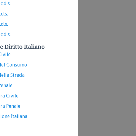
c.d.s.
.d.s.
.d.s.
c.d.s.
e Diritto Italiano
ivile
del Consumo
ella Strada
Penale
ra Civile
ra Penale
ione Italiana