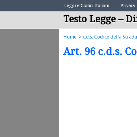
Elenco Codici Legali
Leggi e Codici Italiani
Privacy
Testo Legge – Di
Home
c.d.s. Codice della Strada
Art. 96 c.d.s. C