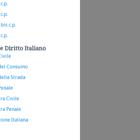
c.p.
c.p.
bis c.p.
c.p.
e Diritto Italiano
ivile
del Consumo
ella Strada
Penale
ra Civile
ra Penale
ione Italiana