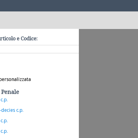
rticolo e Codice:
personalizzata
 Penale
c.p.
-decies c.p.
c.p.
c.p.