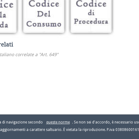
relati
italiano correlate a "Art. 649"
za di navigazione secondo
queste norme
. Se non sei d'accordo, è necessario usc
aggiornamenti a carattere saltuario. È vietata la riproduzione. P.iva 0380860016