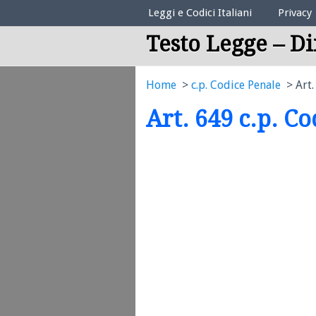
Elenco Codici Legali
Leggi e Codici Italiani
Privacy
Testo Legge – Di
Home
c.p. Codice Penale
Art.
Art. 649 c.p. C