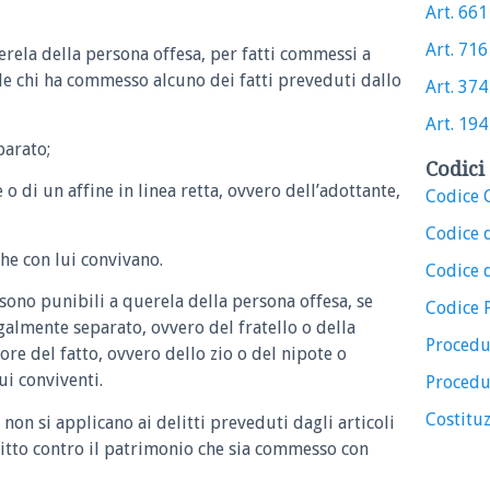
Art. 661 
Art. 716 
erela della persona offesa, per fatti commessi a
le chi ha commesso alcuno dei fatti preveduti dallo
Art. 374 
Art. 194 
parato;
Codici 
o di un affine in linea retta, ovvero dell’adottante,
Codice C
Codice 
che con lui convivano.
Codice d
 sono punibili a querela della persona offesa, se
Codice 
almente separato, ovvero del fratello o della
Procedu
ore del fatto, ovvero dello zio o del nipote o
ui conviventi.
Procedu
Costituz
 non si applicano ai delitti preveduti dagli articoli
litto contro il patrimonio che sia commesso con