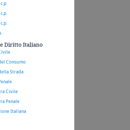
c.p.
c.p.
c.p.
p.
e Diritto Italiano
ivile
del Consumo
ella Strada
Penale
ra Civile
ra Penale
ione Italiana