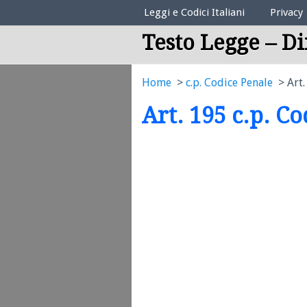
Elenco Codici Legali
Leggi e Codici Italiani
Privacy
Testo Legge – Di
Home
c.p. Codice Penale
Art.
Art. 195 c.p. C