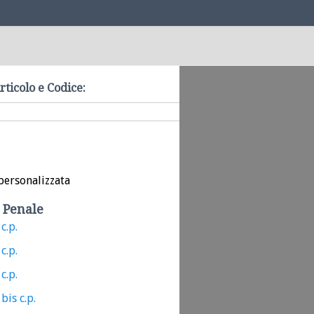
rticolo e Codice:
personalizzata
 Penale
c.p.
c.p.
c.p.
bis c.p.