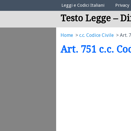
Elenco Codici Legali
Leggi e Codici Italiani
Privacy
Testo Legge – Di
Home
c.c. Codice Civile
Art. 
Art. 751 c.c. Co