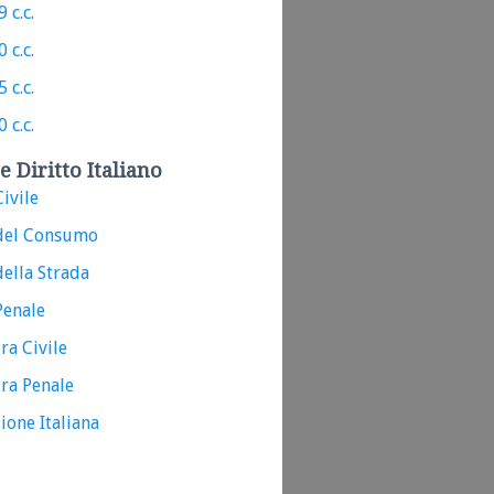
 c.c.
 c.c.
 c.c.
 c.c.
e Diritto Italiano
ivile
del Consumo
ella Strada
Penale
ra Civile
ra Penale
ione Italiana