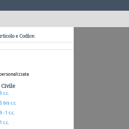
rticolo e Codice:
personalizzata
 Civile
 c.c.
 bis c.c.
 -1 c.c.
 c.c.