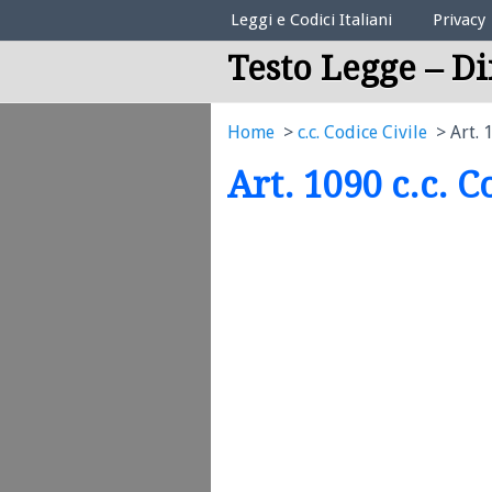
Elenco Codici Legali
Leggi e Codici Italiani
Privacy
Testo Legge – Di
Home
c.c. Codice Civile
Art. 
Art. 1090 c.c. C