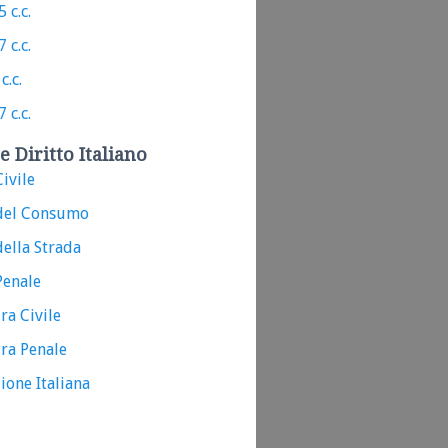
 c.c.
 c.c.
c.c.
 c.c.
e Diritto Italiano
ivile
del Consumo
ella Strada
Penale
ra Civile
ra Penale
ione Italiana