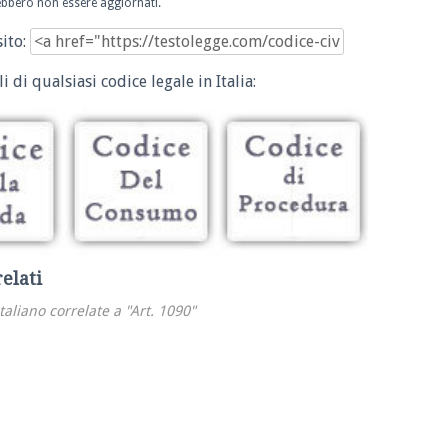
trebbero non essere aggiornati.
sito:
i di qualsiasi codice legale in Italia:
relati
italiano correlate a "Art. 1090"