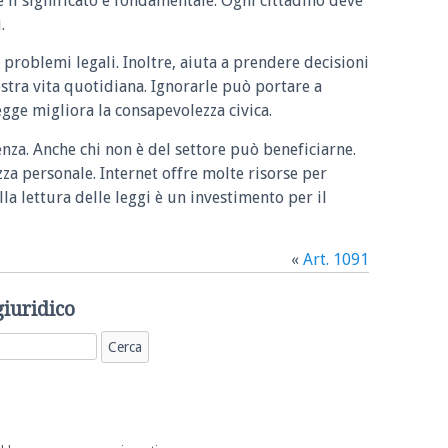
e il significato è fondamentale. Ogni cittadino deve
.
 problemi legali. Inoltre, aiuta a prendere decisioni
ostra vita quotidiana. Ignorarle può portare a
legge migliora la consapevolezza civica.
enza. Anche chi non è del settore può beneficiarne.
zza personale. Internet offre molte risorse per
la lettura delle leggi è un investimento per il
«
Art. 1091
giuridico