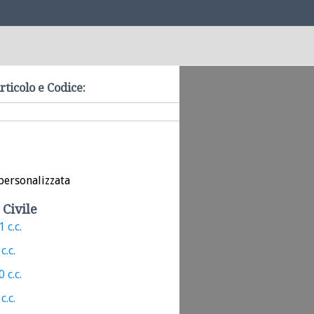
rticolo e Codice:
personalizzata
 Civile
 c.c.
c.c.
 c.c.
c.c.