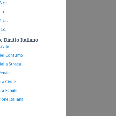
 c.c.
c.c.
 c.c.
c.c.
e Diritto Italiano
ivile
del Consumo
ella Strada
Penale
ra Civile
ra Penale
ione Italiana