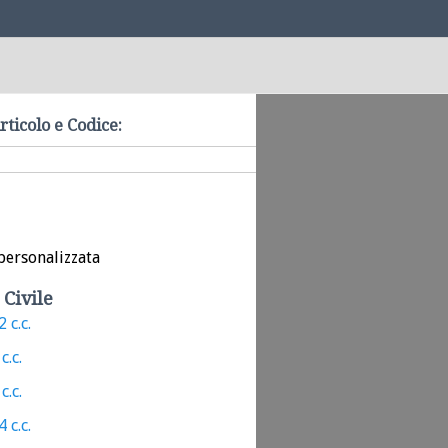
rticolo e Codice:
personalizzata
 Civile
 c.c.
c.c.
c.c.
 c.c.