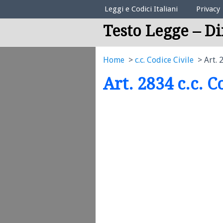
Elenco Codici Legali
Leggi e Codici Italiani
Privacy
Testo Legge – Di
Home
c.c. Codice Civile
Art. 
Art. 2834 c.c. C