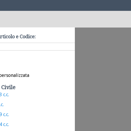
rticolo e Codice:
personalizzata
 Civile
 c.c.
.c.
 c.c.
 c.c.