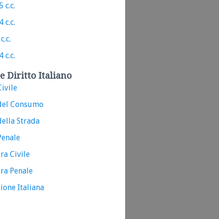
 c.c.
 c.c.
c.c.
 c.c.
e Diritto Italiano
ivile
del Consumo
ella Strada
Penale
ra Civile
ra Penale
ione Italiana