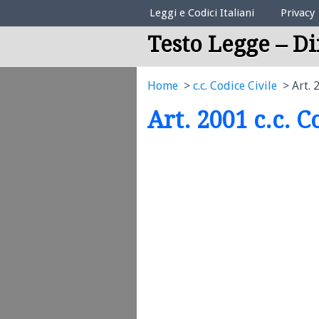
Elenco Codici Legali
Leggi e Codici Italiani
Privacy
Testo Legge – Di
Home
c.c. Codice Civile
Art. 
Art. 2001 c.c. C