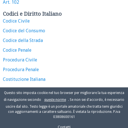
Art. 102
Codici e Diritto Italiano
Codice Civile
Codice del Consumo
Codice della Strada
Codice Penale
Procedura Civile
Procedura Penale
Costituzione Italiana
Questo sito imposta cookie nel tuo browser per migliorare la tua esperienza
di navigazione secondo
queste norme
. Se non sei d'accordo, è necessario
uscire dal sito. Testo legge è un portale amatoriale che tratta temi giuridici
con aggiornamenti a carattere saltuario. È vietata la riproduzione. P.iva
03808600161
Contatti