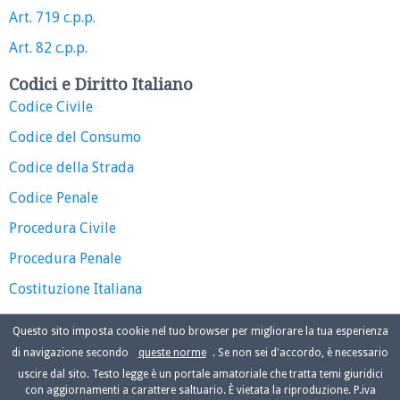
Art. 719 c.p.p.
Art. 82 c.p.p.
Codici e Diritto Italiano
Codice Civile
Codice del Consumo
Codice della Strada
Codice Penale
Procedura Civile
Procedura Penale
Costituzione Italiana
Questo sito imposta cookie nel tuo browser per migliorare la tua esperienza
di navigazione secondo
queste norme
. Se non sei d'accordo, è necessario
uscire dal sito. Testo legge è un portale amatoriale che tratta temi giuridici
con aggiornamenti a carattere saltuario. È vietata la riproduzione. P.iva