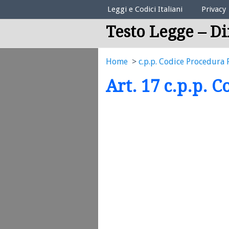
Elenco Codici Legali
Leggi e Codici Italiani
Privacy
Testo Legge – Di
Home
c.p.p. Codice Procedura 
Art. 17 c.p.p. 