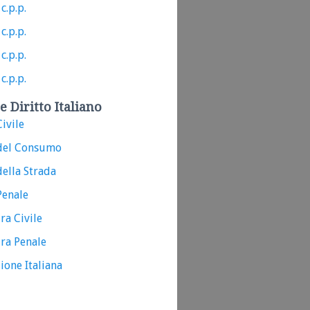
c.p.p.
c.p.p.
c.p.p.
c.p.p.
e Diritto Italiano
ivile
del Consumo
ella Strada
Penale
ra Civile
ra Penale
ione Italiana