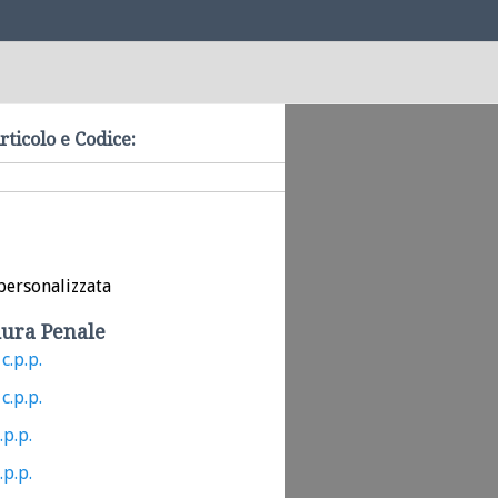
rticolo e Codice:
personalizzata
ura Penale
c.p.p.
c.p.p.
.p.p.
.p.p.