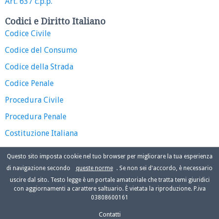
Art. 637 c.p.p.
Codici e Diritto Italiano
Codice Civile
Codice del Consumo
Codice della Strada
Codice Penale
Procedura Civile
Procedura Penale
Costituzione Italiana
Questo sito imposta cookie nel tuo browser per migliorare la tua esperienza
di navigazione secondo
queste norme
. Se non sei d'accordo, è necessario
uscire dal sito. Testo legge è un portale amatoriale che tratta temi giuridici
con aggiornamenti a carattere saltuario. È vietata la riproduzione. P.iva
03808600161
Contatti