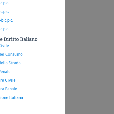
c.p.c.
c.p.c.
b c.p.c.
c.p.c.
e Diritto Italiano
ivile
del Consumo
ella Strada
Penale
ra Civile
ra Penale
ione Italiana