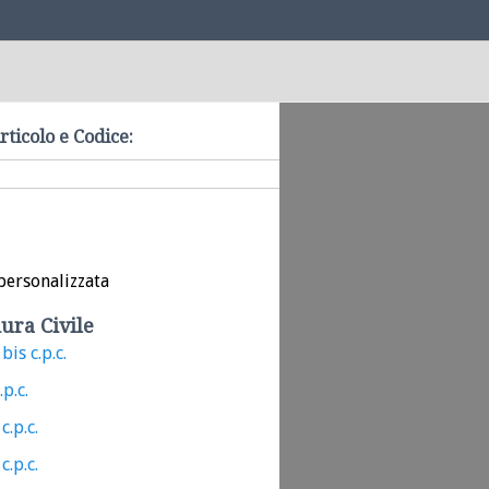
rticolo e Codice:
personalizzata
ura Civile
bis c.p.c.
.p.c.
c.p.c.
c.p.c.