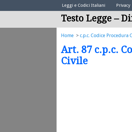
Elenco Codici Legali
Leggi e Codici Italiani
Privacy
Testo Legge – Di
Home
c.p.c. Codice Procedura C
Art. 87 c.p.c. 
Civile