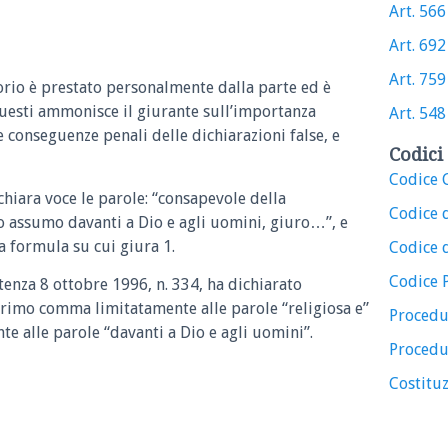
Art. 566 
Art. 692 
Art. 759 
orio è prestato personalmente dalla parte ed è
Questi ammonisce il giurante sull’importanza
Art. 548 
le conseguenze penali delle dichiarazioni false, e
Codici 
Codice C
 chiara voce le parole: “consapevole della
Codice 
o assumo davanti a Dio e agli uomini, giuro…”, e
a formula su cui giura 1.
Codice d
Codice 
tenza 8 ottobre 1996, n. 334, ha dichiarato
l primo comma limitatamente alle parole “religiosa e”
Procedu
 alle parole “davanti a Dio e agli uomini”.
Procedu
Costituz