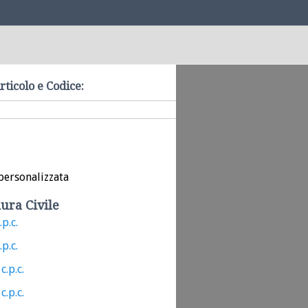
rticolo e Codice:
personalizzata
ura Civile
.p.c.
.p.c.
c.p.c.
c.p.c.