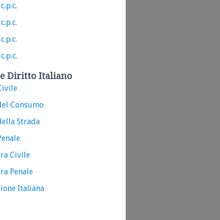
c.p.c.
c.p.c.
c.p.c.
c.p.c.
e Diritto Italiano
ivile
del Consumo
ella Strada
Penale
ra Civile
ra Penale
ione Italiana