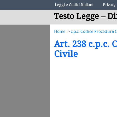
Elenco Codici Legali
Leggi e Codici Italiani
Privacy
Testo Legge – Di
Home
c.p.c. Codice Procedura C
Art. 238 c.p.c.
Civile