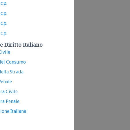
c.p.
c.p.
c.p.
c.p.
e Diritto Italiano
ivile
del Consumo
ella Strada
Penale
ra Civile
ra Penale
ione Italiana