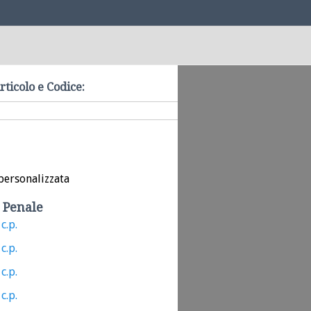
rticolo e Codice:
personalizzata
 Penale
c.p.
c.p.
c.p.
c.p.