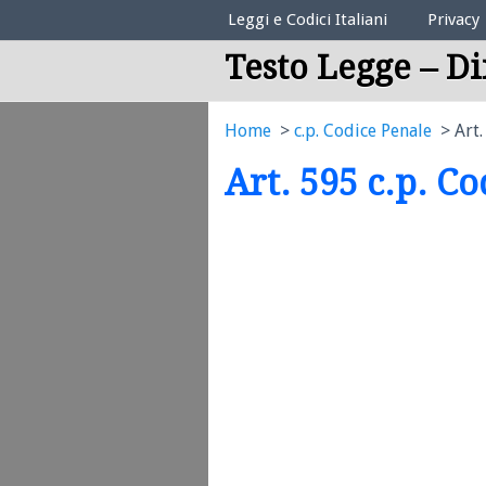
Elenco Codici Legali
Leggi e Codici Italiani
Privacy
Testo Legge – Di
Home
c.p. Codice Penale
Art.
Art. 595 c.p. C