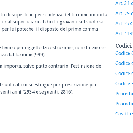
Art. 31 c
Art. 79 c
itto di superficie per scadenza del termine importa
ti dal superficiario. I diritti gravanti sul suolo si
Art. 374 
, per le ipoteche, il disposto del primo comma
Art. 1139
Codici 
che hanno per oggetto la costruzione, non durano se
Codice C
nza del termine (999).
Codice 
 importa, salvo patto contrario, l’estinzione del
Codice d
Codice 
ul suolo altrui si estingue per prescrizione per
venti anni (2934 e seguenti, 2816).
Procedu
Procedu
Costituz