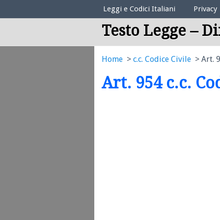
Elenco Codici Legali
Leggi e Codici Italiani
Privacy
Testo Legge – Di
Home
c.c. Codice Civile
Art. 
Art. 954 c.c. Co