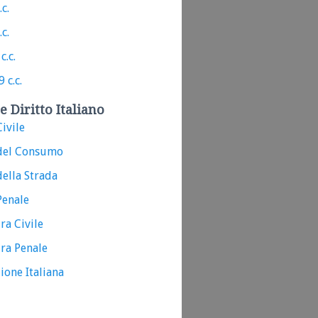
.c.
.c.
c.c.
 c.c.
e Diritto Italiano
ivile
del Consumo
ella Strada
Penale
ra Civile
ra Penale
ione Italiana