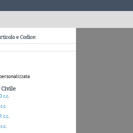
rticolo e Codice:
personalizzata
 Civile
 c.c.
c.c.
 c.c.
c.c.