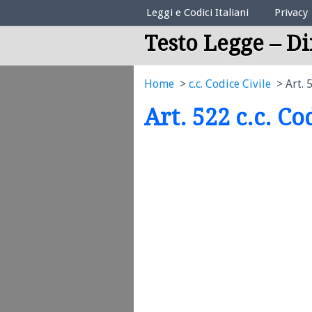
Elenco Codici Legali
Leggi e Codici Italiani
Privacy
Testo Legge – Di
Home
c.c. Codice Civile
Art. 
Art. 522 c.c. Co