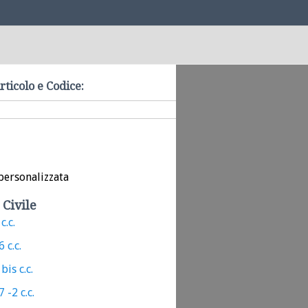
rticolo e Codice:
personalizzata
 Civile
c.c.
 c.c.
bis c.c.
 -2 c.c.