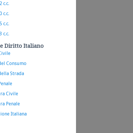
 c.c.
 c.c.
 c.c.
 c.c.
e Diritto Italiano
ivile
del Consumo
ella Strada
Penale
ra Civile
ra Penale
ione Italiana