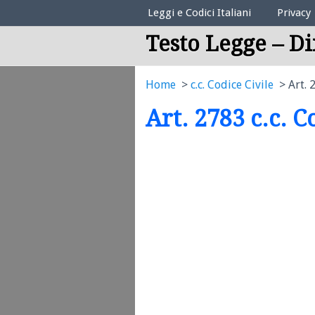
Elenco Codici Legali
Leggi e Codici Italiani
Privacy
Testo Legge – Di
Home
c.c. Codice Civile
Art. 
Art. 2783 c.c. C