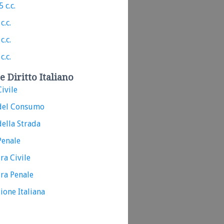
 c.c.
c.c.
c.c.
c.c.
e Diritto Italiano
ivile
del Consumo
ella Strada
Penale
ra Civile
ra Penale
ione Italiana