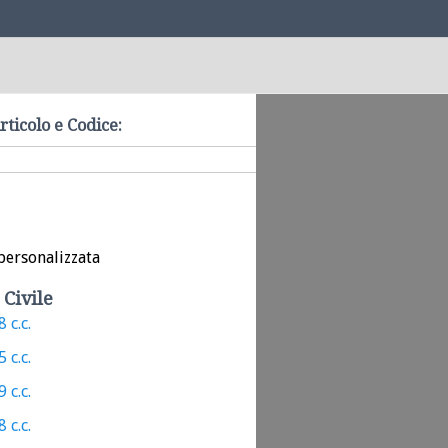
rticolo e Codice:
personalizzata
 Civile
 c.c.
 c.c.
 c.c.
 c.c.