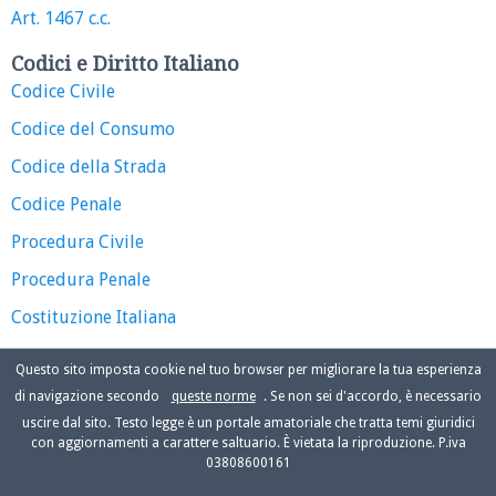
Art. 1467 c.c.
Codici e Diritto Italiano
Codice Civile
Codice del Consumo
Codice della Strada
Codice Penale
Procedura Civile
Procedura Penale
Costituzione Italiana
Questo sito imposta cookie nel tuo browser per migliorare la tua esperienza
di navigazione secondo
queste norme
. Se non sei d'accordo, è necessario
uscire dal sito. Testo legge è un portale amatoriale che tratta temi giuridici
con aggiornamenti a carattere saltuario. È vietata la riproduzione. P.iva
03808600161