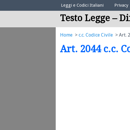
Elenco Codici Legali
Leggi e Codici Italiani
Privacy
Testo Legge – Di
Home
c.c. Codice Civile
Art. 
Art. 2044 c.c. C