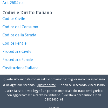
Art. 2684 c.c.
Codici e Diritto Italiano
Codice Civile
Codice del Consumo
Codice della Strada
Codice Penale
Procedura Civile
Procedura Penale
Costituzione Italiana
Questo sito imposta cookie nel tuo browser per migliorare la tua esperienza
di navigazione secondo
queste norme
. Se non sei d'accordo, è necessario
uscire dal sito. Testo legge è un portale amatoriale che tratta temi giuridici
con aggiornamenti a carattere saltuario. È vietata la riproduzione. P.iva
03808600161