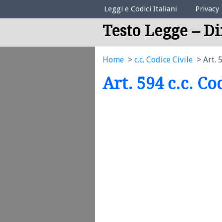
Elenco Codici Legali
Leggi e Codici Italiani
Privacy
Testo Legge – Di
Home
c.c. Codice Civile
Art. 
Art. 594 c.c. Co