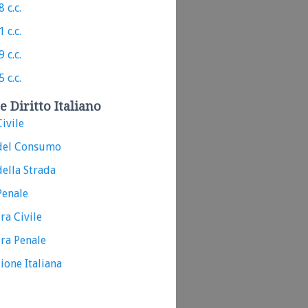
 c.c.
 c.c.
 c.c.
 c.c.
e Diritto Italiano
ivile
del Consumo
ella Strada
Penale
ra Civile
ra Penale
ione Italiana