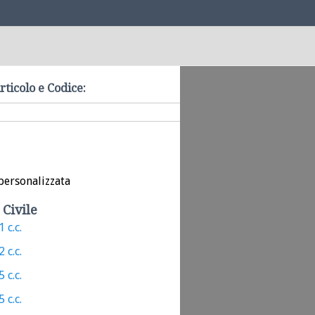
rticolo e Codice:
personalizzata
 Civile
 c.c.
 c.c.
 c.c.
 c.c.