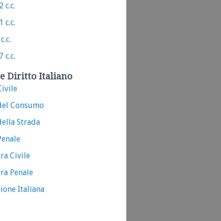
 c.c.
 c.c.
c.c.
 c.c.
e Diritto Italiano
ivile
del Consumo
ella Strada
Penale
ra Civile
ra Penale
ione Italiana