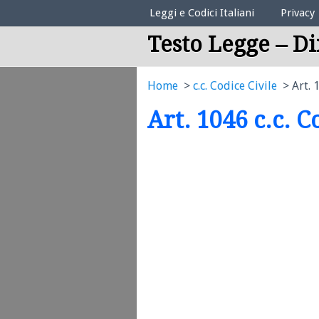
Elenco Codici Legali
Leggi e Codici Italiani
Privacy
Testo Legge – Di
Home
c.c. Codice Civile
Art. 
Art. 1046 c.c. C