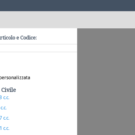
rticolo e Codice:
personalizzata
 Civile
 c.c.
c.c.
 c.c.
 c.c.