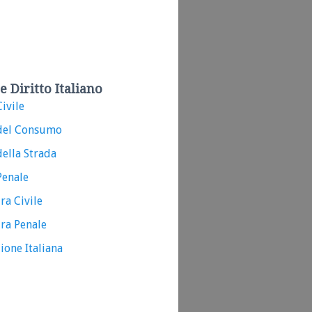
e Diritto Italiano
ivile
del Consumo
ella Strada
Penale
ra Civile
ra Penale
ione Italiana