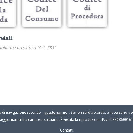
relati
italiano correlate a "Art. 233"
za di navigazione secondo
queste norme
. Se non sei d'accordo, è necessario usc
aggiornamenti a carattere saltuario. È vietata la riproduzione. P.iva 0380860016
Contatti