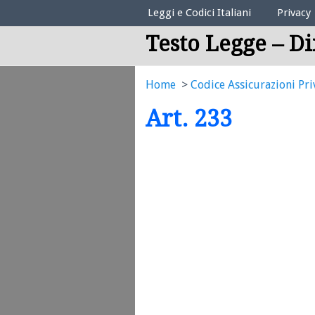
Elenco Codici Legali
Leggi e Codici Italiani
Privacy
Testo Legge – Di
Home
Codice Assicurazioni Pri
Art. 233