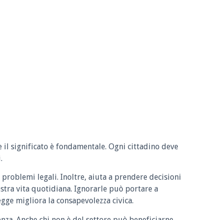
e il significato è fondamentale. Ogni cittadino deve
.
 problemi legali. Inoltre, aiuta a prendere decisioni
ostra vita quotidiana. Ignorarle può portare a
legge migliora la consapevolezza civica.
enza. Anche chi non è del settore può beneficiarne.