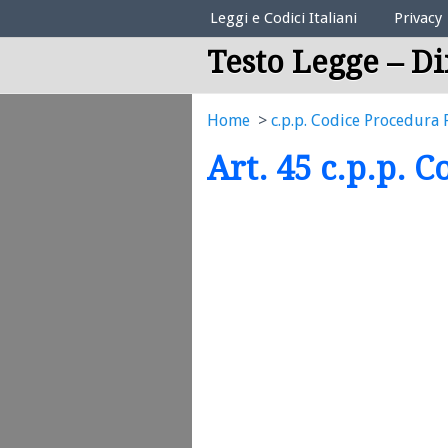
Elenco Codici Legali
Leggi e Codici Italiani
Privacy
Testo Legge – Di
Home
c.p.p. Codice Procedura 
Art. 45 c.p.p. 