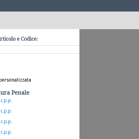
rticolo e Codice:
personalizzata
ura Penale
c.p.p.
c.p.p.
c.p.p.
c.p.p.