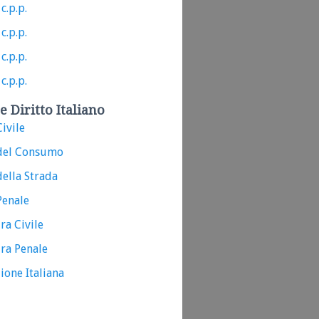
c.p.p.
c.p.p.
c.p.p.
c.p.p.
e Diritto Italiano
ivile
del Consumo
ella Strada
Penale
ra Civile
ra Penale
ione Italiana