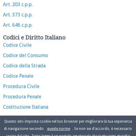
Art. 203 c.p.p.
Art. 373 c.p.p.
Art. 646 c.p.p.
Codici e Diritto Italiano
Codice Civile
Codice del Consumo
Codice della Strada
Codice Penale
Procedura Civile
Procedura Penale
Costituzione Italiana
Questo sito imposta cookie nel tuo browser per migliorare la tua esperienza
di navigazione secondo
queste norme
. Se non sei d'accordo, è necessario
uscire dal sito. Testo legge è un portale amatoriale che tratta temi giuridici