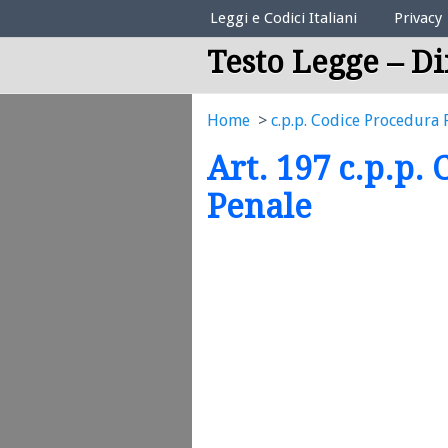
Elenco Codici Legali
Leggi e Codici Italiani
Privacy
Testo Legge – Di
Home
c.p.p. Codice Procedura 
Art. 197 c.p.p.
Penale