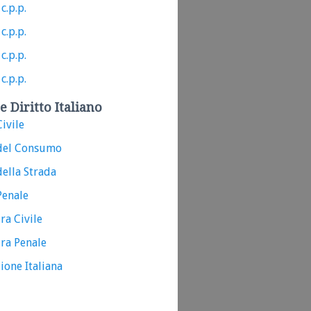
c.p.p.
c.p.p.
c.p.p.
c.p.p.
e Diritto Italiano
ivile
del Consumo
ella Strada
Penale
ra Civile
ra Penale
ione Italiana