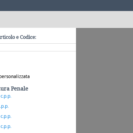
rticolo e Codice:
personalizzata
ura Penale
c.p.p.
.p.p.
c.p.p.
c.p.p.