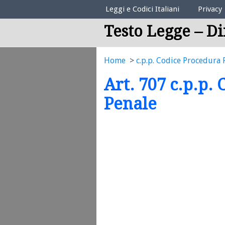
Elenco Codici Legali
Leggi e Codici Italiani
Privacy
Testo Legge – Di
Home
c.p.p. Codice Procedura 
Art. 707 c.p.p.
Penale