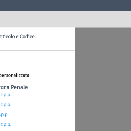
rticolo e Codice:
personalizzata
ura Penale
c.p.p.
c.p.p.
.p.p.
c.p.p.