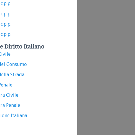
c.p.p.
c.p.p.
c.p.p.
c.p.p.
e Diritto Italiano
ivile
del Consumo
ella Strada
Penale
ra Civile
ra Penale
ione Italiana