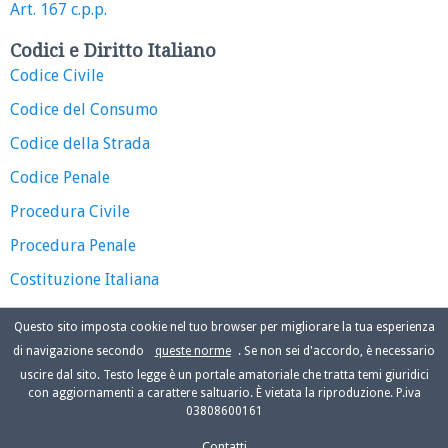
Art. 167 c.p.p.
Codici e Diritto Italiano
Codice Civile
Codice del Consumo
Codice della Strada
Codice Penale
Procedura Civile
Procedura Penale
Costituzione Italiana
Questo sito imposta cookie nel tuo browser per migliorare la tua esperienza
di navigazione secondo
queste norme
. Se non sei d'accordo, è necessario
uscire dal sito. Testo legge è un portale amatoriale che tratta temi giuridici
con aggiornamenti a carattere saltuario. È vietata la riproduzione. P.iva
03808600161
Contatti