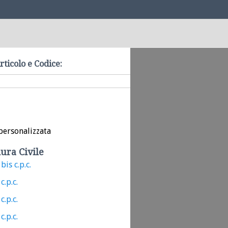
rticolo e Codice:
personalizzata
ura Civile
bis c.p.c.
c.p.c.
c.p.c.
c.p.c.