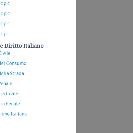
c.p.c.
c.p.c.
c.p.c.
c.p.c.
e Diritto Italiano
ivile
del Consumo
ella Strada
Penale
ra Civile
ra Penale
ione Italiana