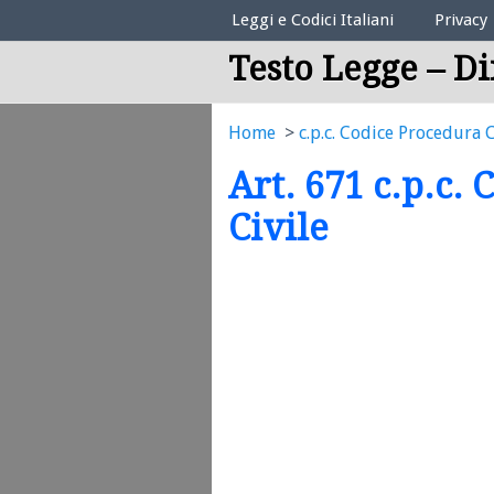
Elenco Codici Legali
Leggi e Codici Italiani
Privacy
Testo Legge – Di
Home
c.p.c. Codice Procedura C
Art. 671 c.p.c.
Civile