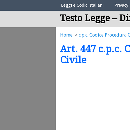
Elenco Codici Legali
Leggi e Codici Italiani
Privacy
Testo Legge – Di
Home
c.p.c. Codice Procedura C
Art. 447 c.p.c.
Civile