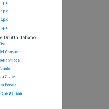
c.p.c.
c.p.c.
c.p.c.
c.p.c.
e Diritto Italiano
ivile
del Consumo
ella Strada
Penale
ra Civile
ra Penale
ione Italiana