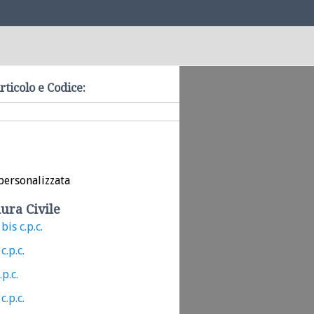
rticolo e Codice:
personalizzata
ura Civile
bis c.p.c.
c.p.c.
.p.c.
c.p.c.